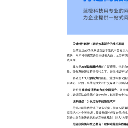
关键特性解析：驱动效率跃升的技术革新
当前主流的CMS系统在版本迭代中普遍引入
模块，用户可根据需要自由拼装页面，无需依赖
线周期。
其次是
AI辅助编辑功能
的广泛应用。借助自
量。部分系统还支持语音转文字、智能排版等功
再者是
API开放能力
的强化。通过标准化接
自动化。比如，当某篇推文在社交媒体上获得高
最后是
移动端适配能力的全面提升
。随着
盖，确保团队成员无论身处何地，都能高效参与
现实挑战：升级过程中的隐性成本
尽管功能迭代带来了诸多优势，但在实际落地
据库结构冲突等情况，导致升级过程复杂且耗时
部分企业在推进迭代时缺乏整体规划，陷入“为
分阶段实施与生态整合：破解难题的实践路