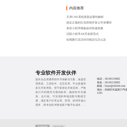
内容推荐
天津CMS系统更新必要性解析
就近正规的红包营销开发公司有哪些
美容小程序模板如何快速搭建
沈阳小程序AR开发新范式
短视频引流活动功能定位怎么定
专业软件开发伙伴
电话：
18140119082
提供全品类通用软件开发解决方案，涵盖管
售前：
18140119082
理系统、工具软件、交互应用、平台搭建等
邮箱：liujie@cdlchd.com
多元开发类型。坚守标准化开发流程，严格
地址：武侯区长益路13号
执行代码规范与测试标准，确保软件无漏
1201
洞、运行稳。可实现多终端适配与数据互
通，满足客户日常运营、管理、协同等核心
需求，用专业技术降低客户数字化成本，提
升整体工作与运营效率。
友情链接
地区合集