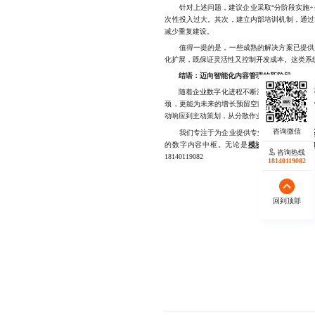
针对上述问题，建议企业采取“分阶段实施+生
次性投入过大。其次，建立内部培训机制，通过
减少重复建设。
值得一提的是，一些成熟的解决方案已提供从
化扩展，既保证灵活性又控制开发成本。这类系统
结语：迈向智能化内容管理的新阶段
随着企业数字化进程不断深入，内容管理已不
颈，更能为未来的增长预留空间。一个具备前瞻
动响应到主动策划，从分散作业到协同创新。
我们专注于为企业提供专业且高效的
CMS
的数字内容中枢。无论是
模块化架构搭建
、
A
咨询热线
18140119082
18140119082
回到顶部